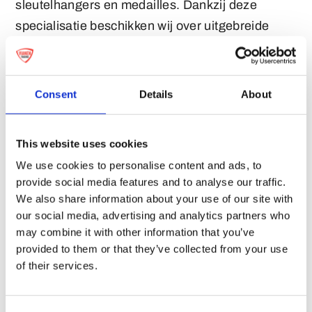
sleutelhangers en medailles. Dankzij deze
specialisatie beschikken wij over uitgebreide
productkennis en efficiënte productieprocessen.
Consent
Details
About
This website uses cookies
Gratis drukproef
We use cookies to personalise content and ads, to
provide social media features and to analyse our traffic.
Altijd vooraf inzicht
We also share information about your use of our site with
our social media, advertising and analytics partners who
U ontvangt altijd eerst een digitale drukproef ter
may combine it with other information that you’ve
goedkeuring. De productie start pas nadat u
provided to them or that they’ve collected from your use
volledig akkoord bent met het ontwerp en de
of their services.
uitvoering.