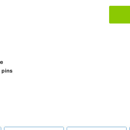
te
n pins