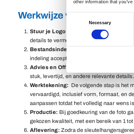
other information that you’ve
Werkwijze voor het maken
Consent
Necessary
Selection
Stuur je Logo of Ontwerp:
Stuur eenvoudi
details te vermelden, zoals aantallen, gew
Bestandsindeling:
Voor een prijsopgave k
indeling accepteren, geven we de voorkeur 
Advies en Offerte:
Na ontvangst van de aa
stuk, levertijd, en andere relevante details
Werktekening:
De volgende stap is het m
vervaardigd, inclusief vorm, formaat, en 
aanpassen totdat het volledig naar wens i
Productie:
Bij goedkeuring van de foto gaa
gekozen kwaliteit, met een bereik van 1 to
Aflevering:
Zodra de sleutelhangersgereed