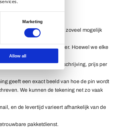
 services.
Marketing
agformulier. Vergeet niet om zoveel mogelijk
n foto of een schets op papier. Hoewel we elke
nd.
Allow all
 Dit omvat een product omschrijving, prijs per
ng geeft een exact beeld van hoe de pin wordt
eschreven. We kunnen de tekening net zo vaak
il, en de levertijd varieert afhankelijk van de
betrouwbare pakketdienst.