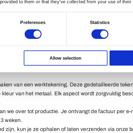
 provided to them or that they’ve collected from your use of their
 van Sleutelhangers
Preferences
Statistics
g je logo of ontwerp naar ons via e-mail of het aanvra
enst formaat, en gewenste levertijd.
unnen we werken met elk bestand dat je hebt, zelfs ee
aan een hoge resolutie Jpeg of Illustrator vectorbesta
Allow selection
nvraag sturen we een gedetailleerd advies per e-mail.
.
aken van een werktekening. Deze gedetailleerde tekeni
de kleur van het metaal. Elk aspect wordt zorgvuldig b
s
n we over tot productie. Je ontvangt de factuur per e-ma
t 3 weken.
 zijn, kun je ze ophalen of laten verzenden via onze 