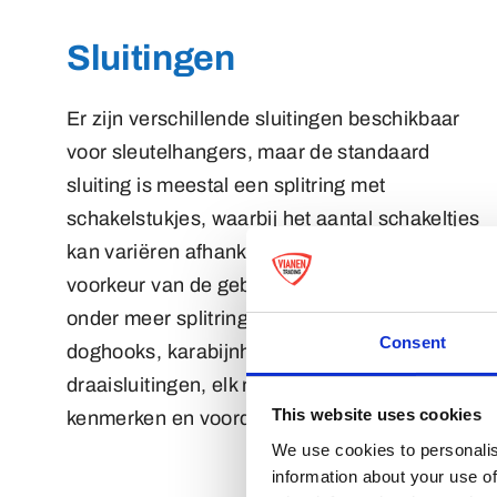
Sluitingen
Er zijn verschillende sluitingen beschikbaar
voor sleutelhangers, maar de standaard
sluiting is meestal een splitring met
schakelstukjes, waarbij het aantal schakeltjes
kan variëren afhankelijk van het ontwerp of de
voorkeur van de gebruiker. Andere opties zijn
onder meer splitringen met spinners,
Consent
doghooks, karabijnhaken, , buckles, en luxe
draaisluitingen, elk met hun eigen unieke
This website uses cookies
kenmerken en voordelen.
We use cookies to personalis
information about your use of