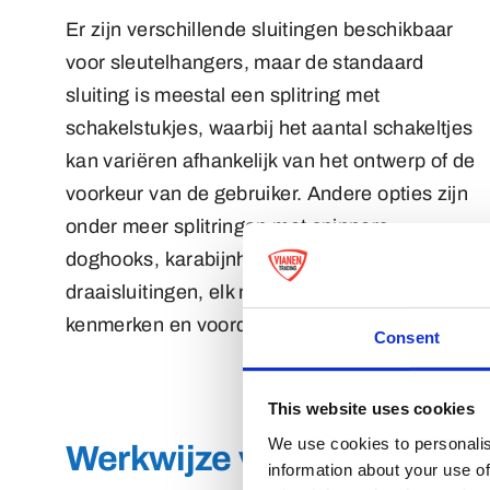
Er zijn verschillende sluitingen beschikbaar
voor sleutelhangers, maar de standaard
sluiting is meestal een splitring met
schakelstukjes, waarbij het aantal schakeltjes
kan variëren afhankelijk van het ontwerp of de
voorkeur van de gebruiker. Andere opties zijn
onder meer splitringen met spinners,
doghooks, karabijnhaken, , buckles, en luxe
draaisluitingen, elk met hun eigen unieke
kenmerken en voordelen.
Consent
This website uses cookies
We use cookies to personalis
Werkwijze voor het maken
information about your use of