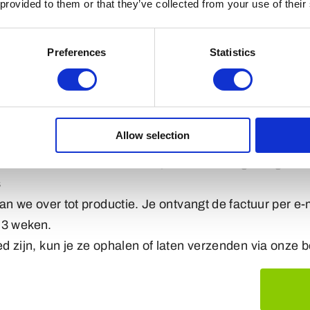
 provided to them or that they’ve collected from your use of their
g je logo of ontwerp naar ons via e-mail of het aanvra
enst formaat, en gewenste levertijd.
Preferences
Statistics
unnen we werken met elk bestand dat je hebt, zelfs ee
aan een hoge resolutie Jpeg of Illustrator vectorbesta
nvraag sturen we een gedetailleerd advies per e-mail.
.
Allow selection
aken van een werktekening. Deze gedetailleerde tekeni
de kleur van het metaal. Elk aspect wordt zorgvuldig b
s
n we over tot productie. Je ontvangt de factuur per e-ma
t 3 weken.
 zijn, kun je ze ophalen of laten verzenden via onze 