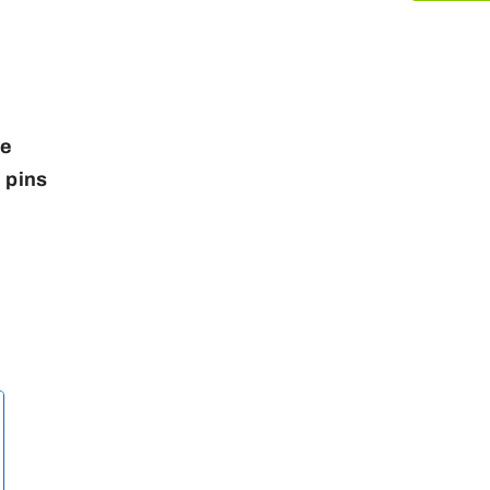
te
n pins