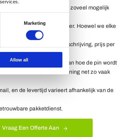
 services.
agformulier. Vergeet niet om zoveel mogelijk
Marketing
n foto of een schets op papier. Hoewel we elke
nd.
 Dit omvat een product omschrijving, prijs per
Allow all
ng geeft een exact beeld van hoe de pin wordt
eschreven. We kunnen de tekening net zo vaak
il, en de levertijd varieert afhankelijk van de
betrouwbare pakketdienst.
Vraag Een Offerte Aan