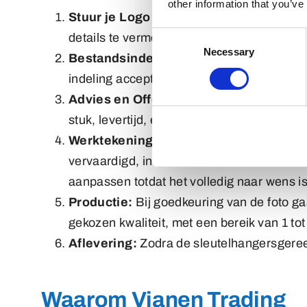
other information that you’ve
Stuur je Logo of Ontwerp:
Stuur eenvoudi
Consent
details te vermelden, zoals aantallen, gew
Necessary
Selection
Bestandsindeling:
Voor een prijsopgave k
indeling accepteren, geven we de voorkeur 
Advies en Offerte:
Na ontvangst van de aa
stuk, levertijd, en andere relevante details
Werktekening:
De volgende stap is het m
vervaardigd, inclusief vorm, formaat, en 
aanpassen totdat het volledig naar wens i
Productie:
Bij goedkeuring van de foto gaa
gekozen kwaliteit, met een bereik van 1 to
Aflevering:
Zodra de sleutelhangersgereed
Waarom Vianen Trading