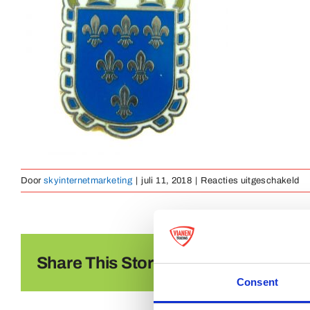
vo
Door
skyinternetmarketing
|
juli 11, 2018
|
Reacties uitgeschakeld
pi
ha
em
29
Share This Story, Choose Your Platf
Consent