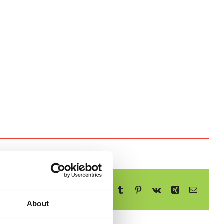
Facebook
X
Reddit
LinkedIn
WhatsApp
Telegram
Tumblr
Pinterest
Vk
Xing
E-
mail
About