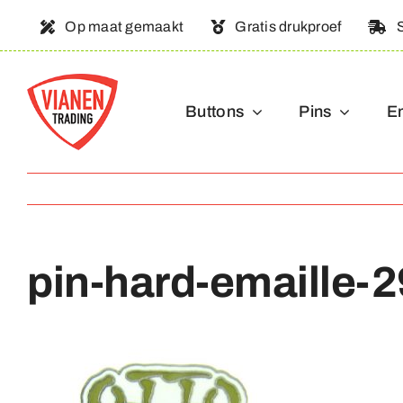
Ga
Op maat gemaakt
Gratis drukproef
naar
inhoud
Buttons
Pins
E
pin-hard-emaille-2