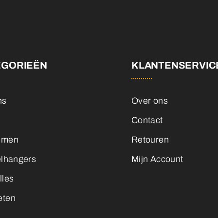
EGORIEËN
KLANTENSERVIC
ns
Over ons
Contact
emen
Retouren
elhangers
Mijn Account
lles
eten