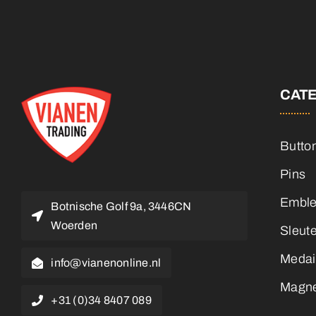
CAT
Butto
Pins
Embl
Botnische Golf 9a, 3446CN
Woerden
Sleut
Medai
info@vianenonline.nl
Magn
+31 (0)34 8407 089