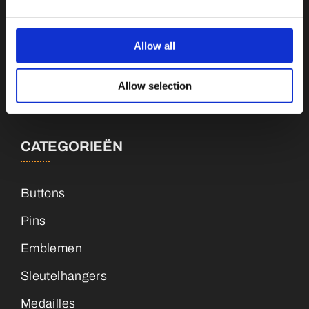
Botnische Golf 9a, 3446CN Woerden
Allow all
info@vianenonline.nl
Allow selection
+31 (0)34 8407 089
CATEGORIEËN
Buttons
Pins
Emblemen
Sleutelhangers
Medailles