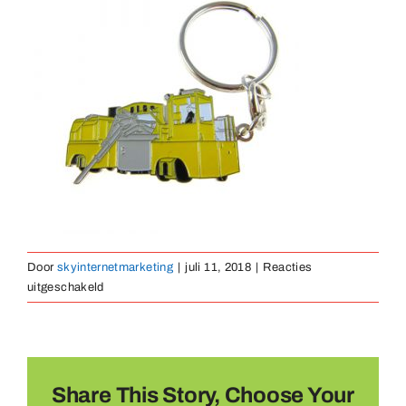
Medailles
Magneten
Contact
Door
skyinternetmarketing
|
juli 11, 2018
|
Reacties
voor
uitgeschakeld
sleutelhanger-
emaille-
06
Share This Story, Choose Your