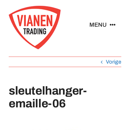
Ga
naar
inhoud
MENU
Home
Vorige
Buttons
Pins
sleutelhanger-
emaille-06
Emblemen
Sleutelhangers