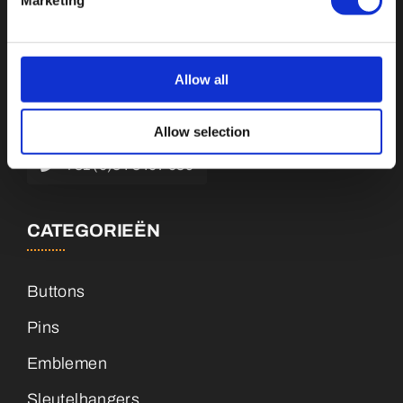
Botnische Golf 9a, 3446CN Woerden
Allow all
info@vianenonline.nl
Allow selection
+31 (0)34 8407 089
CATEGORIEËN
Buttons
Pins
Emblemen
Sleutelhangers