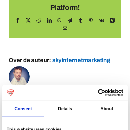
Platform!
Facebook
X
Reddit
LinkedIn
WhatsApp
Telegram
Tumblr
Pinterest
Vk
Xing
E-
mail
Over de auteur:
skyinternetmarketing
Consent
Details
About
This website uses cookies