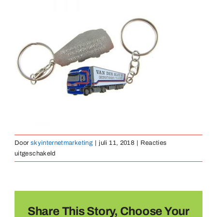
Medailles
Magneten
Contact
Door
skyinternetmarketing
|
juli 11, 2018
|
Reacties
voor
uitgeschakeld
sleutelhanger-
emaille-
13
Share This Story, Choose Your