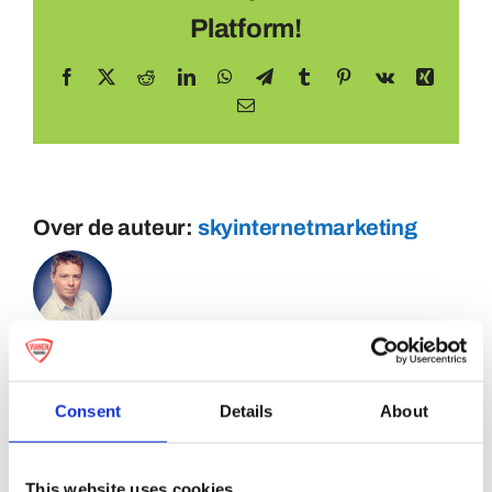
Platform!
Facebook
X
Reddit
LinkedIn
WhatsApp
Telegram
Tumblr
Pinterest
Vk
Xing
E-
mail
Over de auteur:
skyinternetmarketing
Consent
Details
About
This website uses cookies