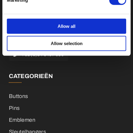
Botnische Golf 9a, 3446CN Woerden
Allow all
info@vianenonline.nl
Allow selection
+31 (0)34 8407 089
CATEGORIEËN
Buttons
Pins
Emblemen
Sleutelhangers