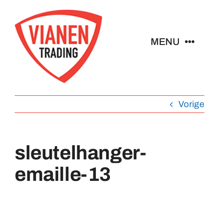
Ga
naar
inhoud
MENU
Home
Vorige
Buttons
Pins
sleutelhanger-
emaille-13
Emblemen
Sleutelhangers