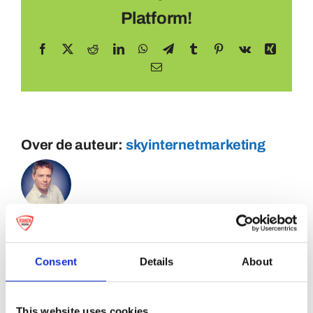
Platform!
Facebook
X
Reddit
LinkedIn
WhatsApp
Telegram
Tumblr
Pinterest
Vk
Xing
E-
mail
Over de auteur:
skyinternetmarketing
Consent
Details
About
This website uses cookies