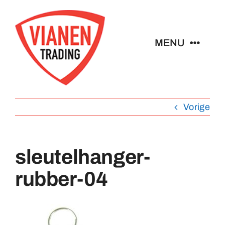
Ga
naar
inhoud
MENU
Home
Vorige
Buttons
Pins
sleutelhanger-
rubber-04
Emblemen
Sleutelhangers