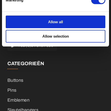
Botnische Golf 9a, 3446CN Woerden
Allow all
info@vianenonline.nl
Allow selection
+31 (0)34 8407 089
CATEGORIEËN
Buttons
Pins
Emblemen
Sleutelhangers