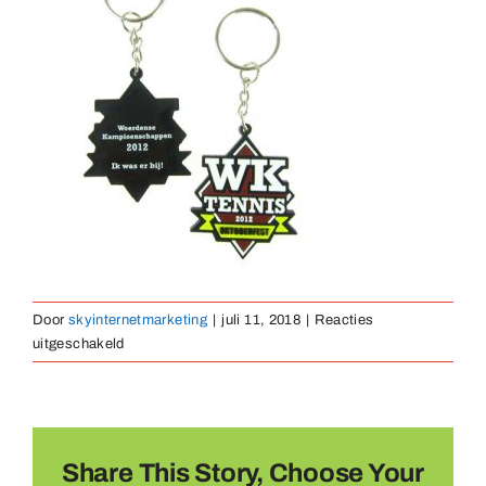
Medailles
Magneten
Contact
Door
skyinternetmarketing
|
juli 11, 2018
|
Reacties
voor
uitgeschakeld
sleutelhanger-
rubber-
04
Share This Story, Choose Your