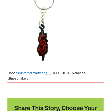
Medailles
Magneten
Contact
Door
skyinternetmarketing
|
juli 11, 2018
|
Reacties
voor
uitgeschakeld
sleutelhanger-
rubber-
24
Share This Story, Choose Your