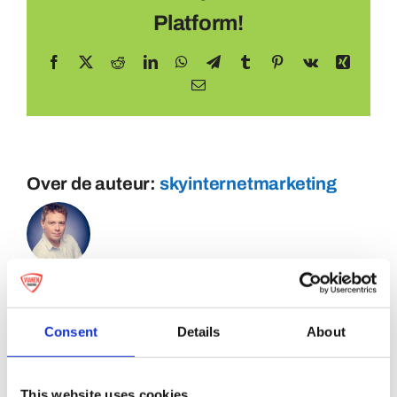
Platform!
Facebook
X
Reddit
LinkedIn
WhatsApp
Telegram
Tumblr
Pinterest
Vk
Xing
E-
mail
Over de auteur:
skyinternetmarketing
Consent
Details
About
This website uses cookies