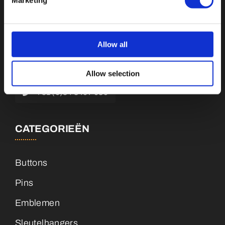
Botnische Golf 9a, 3446CN Woerden
Allow all
info@vianenonline.nl
Allow selection
+31 (0)34 8407 089
CATEGORIEËN
Buttons
Pins
Emblemen
Sleutelhangers