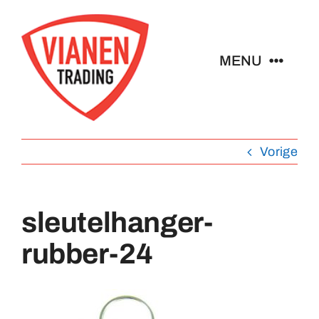
Ga
naar
inhoud
MENU
Home
Vorige
Buttons
Pins
sleutelhanger-
rubber-24
Emblemen
Sleutelhangers