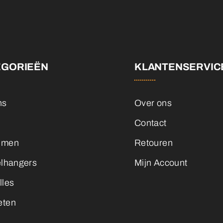
EGORIEËN
KLANTENSERVIC
ns
Over ons
Contact
emen
Retouren
elhangers
Mijn Account
lles
eten