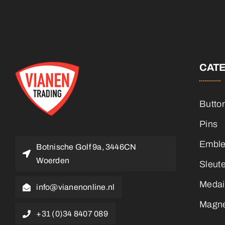
CAT
Butto
Pins
Embl
Botnische Golf 9a, 3446CN
Woerden
Sleut
Medai
info@vianenonline.nl
Magn
+31 (0)34 8407 089