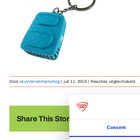
vo
Door
skyinternetmarketing
|
juli 11, 2018
|
Reacties uitgeschakeld
sl
ru
25
Share This Story, Choose Your Platf
Consent