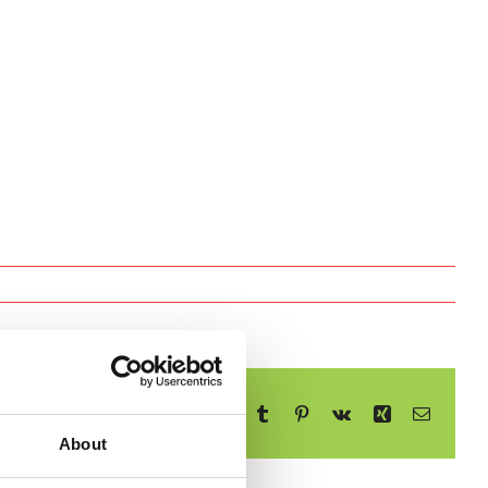
Facebook
X
Reddit
LinkedIn
WhatsApp
Telegram
Tumblr
Pinterest
Vk
Xing
E-
mail
About