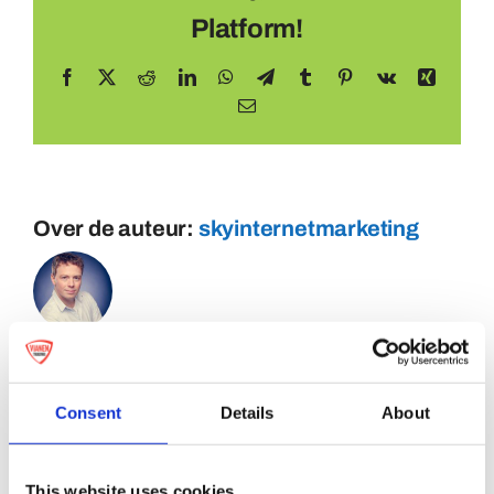
Platform!
Facebook
X
Reddit
LinkedIn
WhatsApp
Telegram
Tumblr
Pinterest
Vk
Xing
E-
mail
Over de auteur:
skyinternetmarketing
Consent
Details
About
This website uses cookies