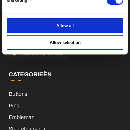
Botnische Golf 9a, 3446CN Woerden
Allow all
info@vianenonline.nl
Allow selection
+31 (0)34 8407 089
CATEGORIEËN
Buttons
Pins
Emblemen
Sleutelhangers