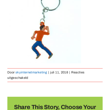
Medailles
Magneten
Contact
Door
skyinternetmarketing
|
juli 11, 2018
|
Reacties
voor
uitgeschakeld
sleutelhanger-
rubber-
26
Share This Story, Choose Your