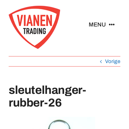
Ga
naar
inhoud
MENU
Home
Vorige
Buttons
Pins
sleutelhanger-
rubber-26
Emblemen
Sleutelhangers