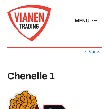
Ga
naar
inhoud
MENU
Home
Vorige
Buttons
Pins
Chenelle 1
Emblemen
Sleutelhangers