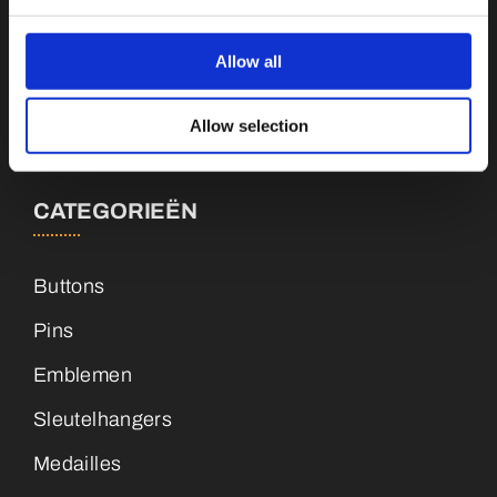
Botnische Golf 9a, 3446CN Woerden
Allow all
info@vianenonline.nl
Allow selection
+31 (0)34 8407 089
CATEGORIEËN
Buttons
Pins
Emblemen
Sleutelhangers
Medailles