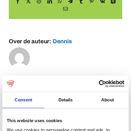
Facebook
X
Reddit
LinkedIn
WhatsApp
Telegram
Tumblr
Pinterest
Vk
Xing
E-
mail
Over de auteur:
Dennis
Consent
Details
About
This website uses cookies
We use cookies to personalise content and ads, to