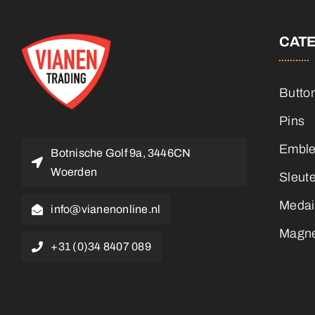
CAT
Butto
Pins
Embl
Botnische Golf 9a, 3446CN
Woerden
Sleut
Medai
info@vianenonline.nl
Magn
+31 (0)34 8407 089