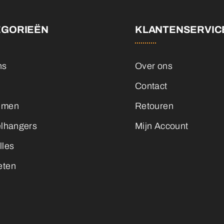
EGORIEËN
KLANTENSERVIC
ns
Over ons
Contact
emen
Retouren
elhangers
Mijn Account
lles
eten