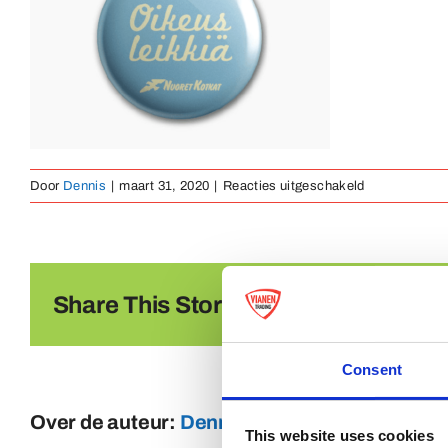
voor
Door
Dennis
|
maart 31, 2020
|
Reacties uitgeschakeld
offset
Share This Story, Choose Your Platf
Consent
Over de auteur:
Dennis
This website uses cookies