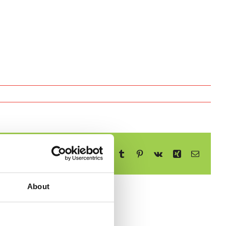
Facebook
X
Reddit
LinkedIn
WhatsApp
Telegram
Tumblr
Pinterest
Vk
Xing
E-
mail
About