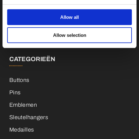
Botnische Golf 9a, 3446CN Woerden
Allow all
info@vianenonline.nl
Allow selection
+31 (0)34 8407 089
CATEGORIEËN
Buttons
Pins
Emblemen
Sleutelhangers
Medailles