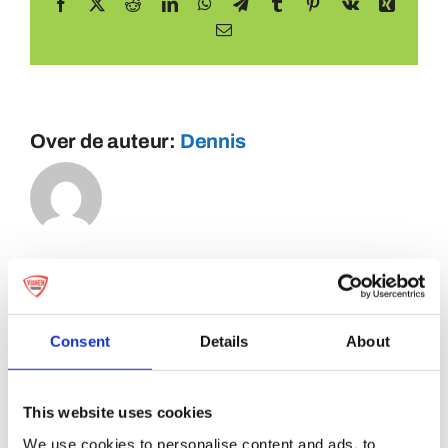
Facebook
X
Reddit
LinkedIn
WhatsApp
Telegram
Tumblr
Pinterest
Vk
Xing
E-
mail
Over de auteur:
Dennis
Consent
Details
About
This website uses cookies
We use cookies to personalise content and ads, to