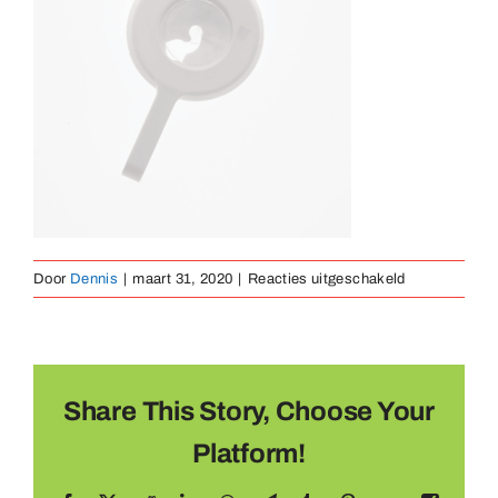
Medailles
Magneten
Contact
voor
Door
Dennis
|
maart 31, 2020
|
Reacties uitgeschakeld
haak
Share This Story, Choose Your
Platform!