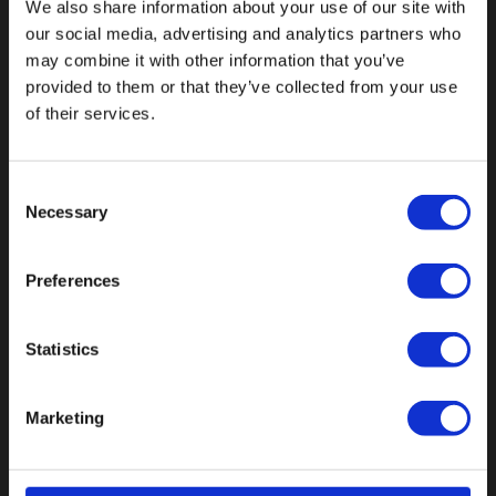
We also share information about your use of our site with
our social media, advertising and analytics partners who
Val op met een unieke
may combine it with other information that you’ve
provided to them or that they’ve collected from your use
of their services.
Consent
Necessary
Selection
Preferences
Statistics
Marketing
Botnische Golf 9a, 3446CN Woerden
info@vianenonline.nl