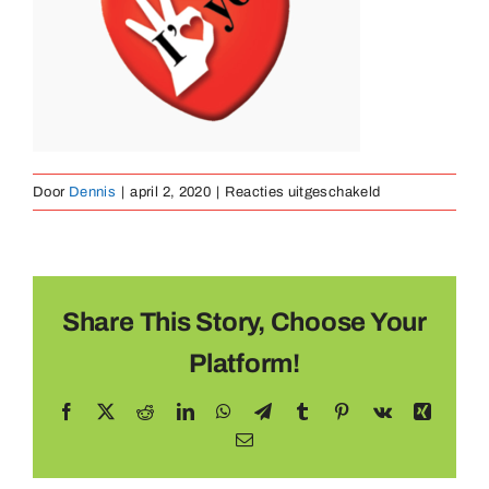
Medailles
Magneten
voor
Door
Dennis
|
april 2, 2020
|
Reacties uitgeschakeld
Contact
hart
Share This Story, Choose Your
Platform!
Facebook
X
Reddit
LinkedIn
WhatsApp
Telegram
Tumblr
Pinterest
Vk
Xing
E-
mail