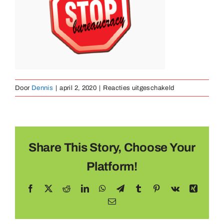
Medailles
Magneten
voor
Door
Dennis
|
april 2, 2020
|
Reacties uitgeschakeld
Contact
octobutton
Share This Story, Choose Your
Platform!
Facebook
X
Reddit
LinkedIn
WhatsApp
Telegram
Tumblr
Pinterest
Vk
Xing
E-
mail