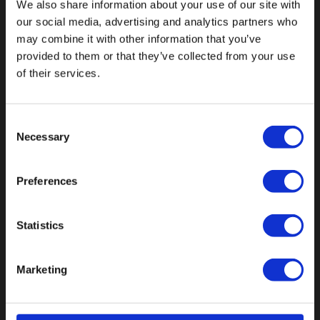
We also share information about your use of our site with
our social media, advertising and analytics partners who
Val op met een unieke
may combine it with other information that you’ve
provided to them or that they’ve collected from your use
of their services.
Consent
Necessary
Selection
Preferences
Statistics
Marketing
Botnische Golf 9a, 3446CN Woerden
info@vianenonline.nl