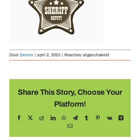
Medailles
Magneten
voor
Door
Dennis
|
april 2, 2020
|
Reacties uitgeschakeld
Contact
ster
Share This Story, Choose Your
Platform!
Facebook
X
Reddit
LinkedIn
WhatsApp
Telegram
Tumblr
Pinterest
Vk
Xing
E-
mail