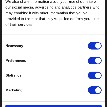
We also share information about your use of our site with
our social media, advertising and analytics partners who
Val op met een unieke
may combine it with other information that you’ve
provided to them or that they’ve collected from your use
of their services.
Consent
Necessary
Selection
Preferences
Statistics
Marketing
Botnische Golf 9a, 3446CN Woerden
info@vianenonline.nl