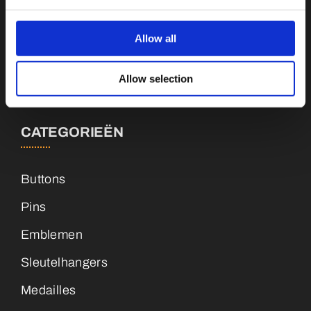
Botnische Golf 9a, 3446CN Woerden
Allow all
info@vianenonline.nl
Allow selection
+31 (0)34 8407 089
CATEGORIEËN
Buttons
Pins
Emblemen
Sleutelhangers
Medailles