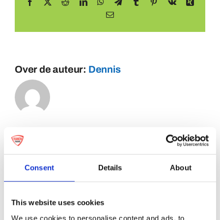
Facebook
X
Reddit
LinkedIn
WhatsApp
Telegram
Tumblr
Pinterest
Vk
Xing
E-
mail
Over de auteur:
Dennis
Consent
Details
About
This website uses cookies
We use cookies to personalise content and ads, to