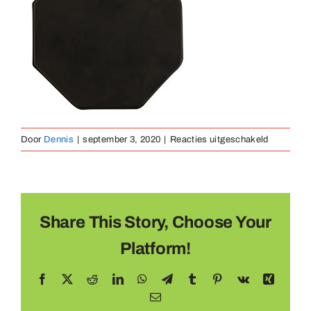
Medailles
Magneten
Contact
voor
Door
Dennis
|
september 3, 2020
|
Reacties uitgeschakeld
zwart
Share This Story, Choose Your
Platform!
Facebook
X
Reddit
LinkedIn
WhatsApp
Telegram
Tumblr
Pinterest
Vk
Xing
E-
mail