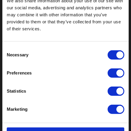
We also share information about your use of our site with
our social media, advertising and analytics partners who
Val op met een unieke
may combine it with other information that you’ve
provided to them or that they’ve collected from your use
of their services.
Consent
Necessary
Selection
Preferences
Statistics
Marketing
Botnische Golf 9a, 3446CN Woerden
info@vianenonline.nl