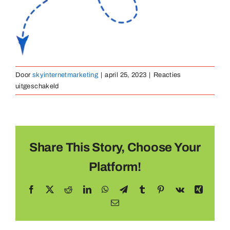
Medailles
Magneten
Door
skyinternetmarketing
|
april 25, 2023
|
Reacties
voor
uitgeschakeld
Contact
ptb-
arrow-
blue
Share This Story, Choose Your
Platform!
Facebook
X
Reddit
LinkedIn
WhatsApp
Telegram
Tumblr
Pinterest
Vk
Xing
E-
mail