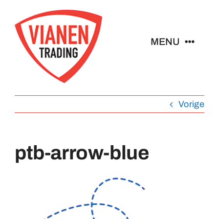
Ga
naar
inhoud
MENU
Home
Vorige
Buttons
Pins
ptb-arrow-blue
Emblemen
Sleutelhangers