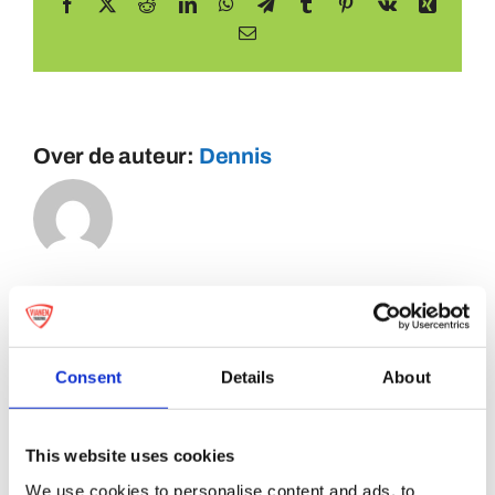
Facebook
X
Reddit
LinkedIn
WhatsApp
Telegram
Tumblr
Pinterest
Vk
Xing
E-
mail
Over de auteur:
Dennis
Consent
Details
About
This website uses cookies
We use cookies to personalise content and ads, to