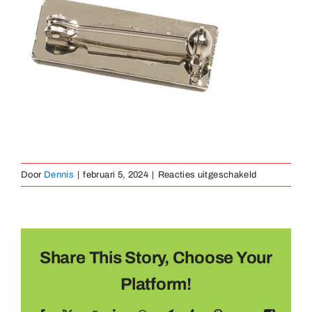
Medailles
Magneten
Contact
voor
Door
Dennis
|
februari 5, 2024
|
Reacties uitgeschakeld
veiligheidsslu
Share This Story, Choose Your
Platform!