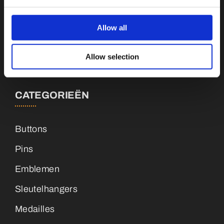
Botnische Golf 9a, 3446CN Woerden
Allow all
info@vianenonline.nl
Allow selection
+31 (0)34 8407 089
CATEGORIEËN
Buttons
Pins
Emblemen
Sleutelhangers
Medailles