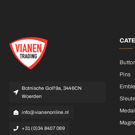
CAT
Butto
Pins
Embl
Botnische Golf 9a, 3446CN
Woerden
Sleut
Medai
info@vianenonline.nl
Magn
+31 (0)34 8407 089