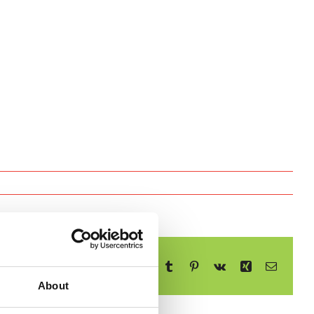
Facebook
X
Reddit
LinkedIn
WhatsApp
Telegram
Tumblr
Pinterest
Vk
Xing
E-
mail
About