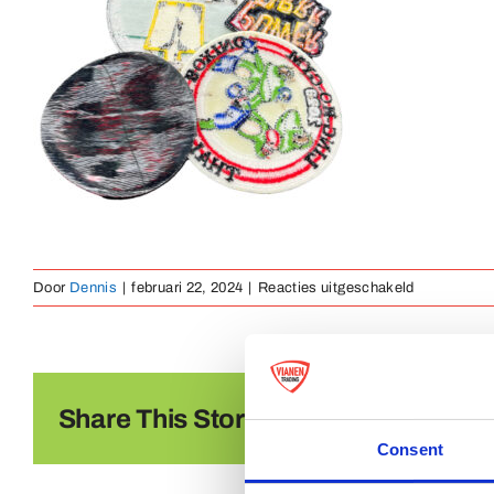
voor
Door
Dennis
|
februari 22, 2024
|
Reacties uitgeschakeld
achterzijde
lijmlaag
Share This Story, Choose Your Platf
Consent