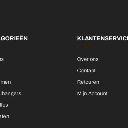
EGORIEËN
KLANTENSERVIC
ns
Over ons
Contact
emen
Retouren
elhangers
Mijn Account
lles
eten