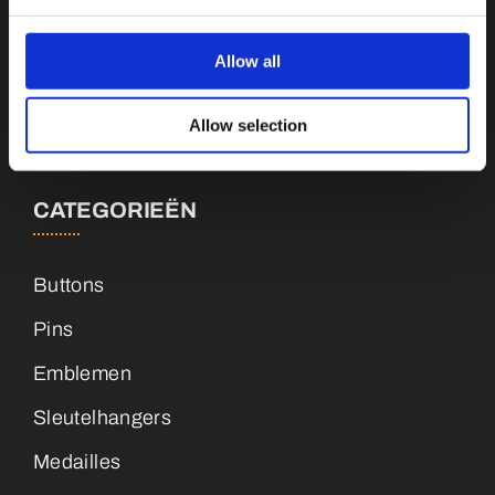
Botnische Golf 9a, 3446CN Woerden
Allow all
info@vianenonline.nl
Allow selection
+31 (0)34 8407 089
CATEGORIEËN
Buttons
Pins
Emblemen
Sleutelhangers
Medailles