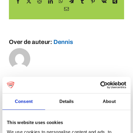
Facebook
X
Reddit
LinkedIn
WhatsApp
Telegram
Tumblr
Pinterest
Vk
Xing
E-
mail
Over de auteur:
Dennis
Consent
Details
About
This website uses cookies
We use cookies to personalise content and ads, to