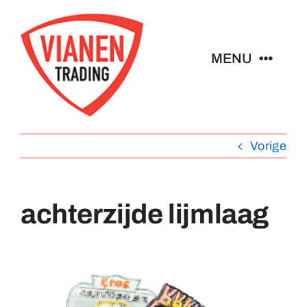
Ga
naar
inhoud
MENU
Home
Vorige
Buttons
Pins
achterzijde lijmlaag
Emblemen
Sleutelhangers