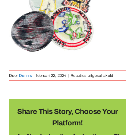
Medailles
Magneten
Contact
voor
Door
Dennis
|
februari 22, 2024
|
Reacties uitgeschakeld
achterzijde
lijmlaag
Share This Story, Choose Your
Platform!