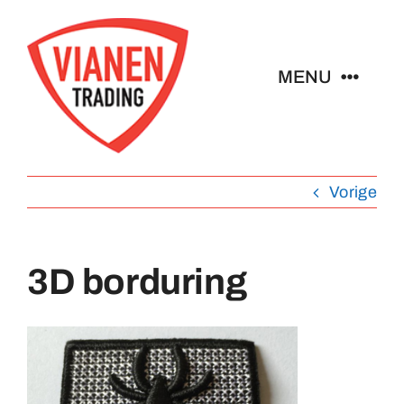
Ga
naar
inhoud
MENU
Home
Vorige
Buttons
Pins
3D borduring
Emblemen
Sleutelhangers