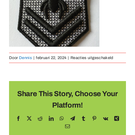
Medailles
Magneten
Contact
voor
Door
Dennis
|
februari 22, 2024
|
Reacties uitgeschakeld
3D
borduring
Share This Story, Choose Your
Platform!
Facebook
X
Reddit
LinkedIn
WhatsApp
Telegram
Tumblr
Pinterest
Vk
Xing
E-
mail