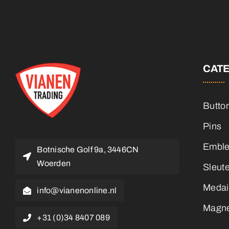
CAT
Butto
Pins
Embl
Botnische Golf 9a, 3446CN
Woerden
Sleut
Medai
info@vianenonline.nl
Magn
+31 (0)34 8407 089