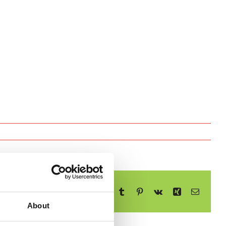
Facebook
X
Reddit
LinkedIn
WhatsApp
Telegram
Tumblr
Pinterest
Vk
Xing
E-
mail
About