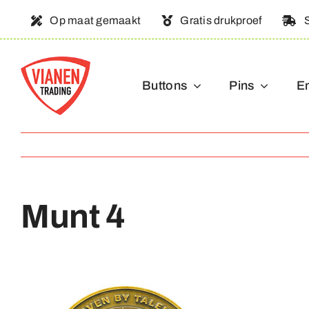
Ga
Op maat gemaakt
Gratis drukproef
naar
inhoud
Buttons
Pins
E
Munt 4