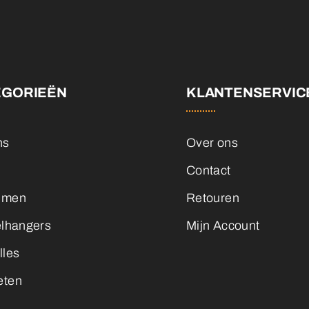
EGORIEËN
KLANTENSERVIC
ns
Over ons
Contact
emen
Retouren
elhangers
Mijn Account
lles
eten