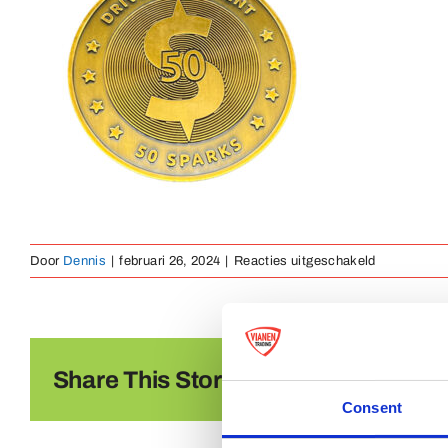
voor
Door
Dennis
|
februari 26, 2024
|
Reacties uitgeschakeld
Munt
4
Share This Story, Choose Your Platf
Consent