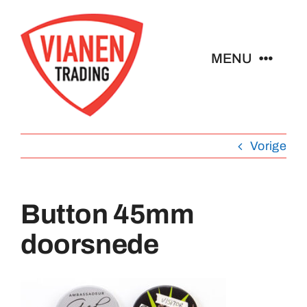
Ga
naar
inhoud
MENU
Home
Vorige
Buttons
Pins
Button 45mm
doorsnede
Emblemen
Sleutelhangers