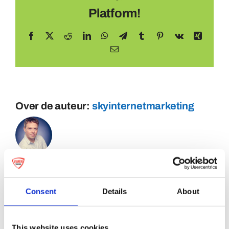
Platform!
Facebook
X
Reddit
LinkedIn
WhatsApp
Telegram
Tumblr
Pinterest
Vk
Xing
E-
mail
Over de auteur:
skyinternetmarketing
Consent
Details
About
This website uses cookies