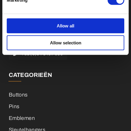
Botnische Golf 9a, 3446CN Woerden
Allow all
info@vianenonline.nl
Allow selection
+31 (0)34 8407 089
CATEGORIEËN
Buttons
Pins
Emblemen
Sleutelhangers