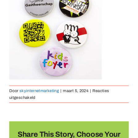
Medailles
Magneten
Contact
Door
skyinternetmarketing
|
maart 5, 2024
|
Reacties
voor
uitgeschakeld
Button
45mm
doorsnede
Share This Story, Choose Your