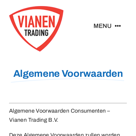
Ga
naar
inhoud
MENU
Home
Buttons
Algemene Voorwaarden
Pins
Emblemen
Algemene Voorwaarden Consumenten –
Vianen Trading B.V.
Sleutelhangers
Deze Algemene Voorwaarden zullen worden