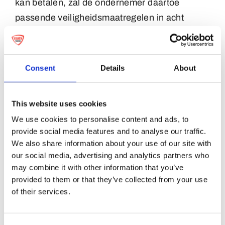
kan betalen, zal de ondernemer daartoe
passende veiligheidsmaatregelen in acht
nemen.
4. De ondernemer kan zich – binnen wettelijke
kaders – op de hoogte stellen of de consument
Consent
Details
About
aan zijn betalingsverplichtingen kan voldoen,
alsmede van al die feiten en factoren die van
This website uses cookies
belang zijn voor een verantwoord aangaan van
We use cookies to personalise content and ads, to
de overeenkomst op afstand. Indien de
provide social media features and to analyse our traffic.
ondernemer op grond van dit onderzoek goede
We also share information about your use of our site with
gronden heeft om de overeenkomst niet aan te
our social media, advertising and analytics partners who
may combine it with other information that you’ve
gaan, is hij gerechtigd gemotiveerd een
provided to them or that they’ve collected from your use
bestelling of aanvraag te weigeren of aan de
of their services.
uitvoering bijzondere voorwaarden te
verbinden.