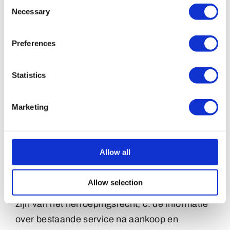
Consent
5. De ondernemer zal bij het product of dienst
Necessary
Selection
aan de consument de volgende informatie,
schriftelijk of op zodanige wijze dat deze door
Preferences
de consument op een toegankelijke manier kan
worden opgeslagen op een duurzame
Statistics
gegevensdrager, meesturen:
a. het bezoekadres van de vestiging van de
Marketing
ondernemer waar de consument met klachten
terecht kan;
b. de voorwaarden waaronder en de wijze
Allow all
waarop de consument van het
herroepingsrecht gebruik kan maken, dan wel
Allow selection
een duidelijke melding inzake het uitgesloten
zijn van het herroepingsrecht; c. de informatie
over bestaande service na aankoop en