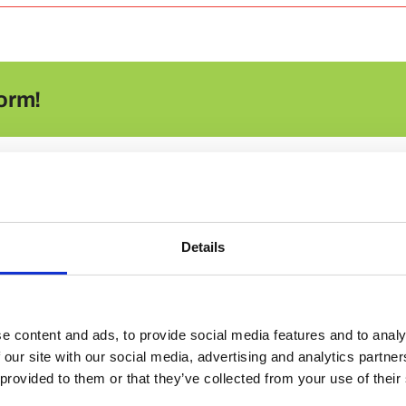
Wat
zijn
de
verzendkosten?
orm!
Details
e content and ads, to provide social media features and to analy
 our site with our social media, advertising and analytics partn
 provided to them or that they’ve collected from your use of their