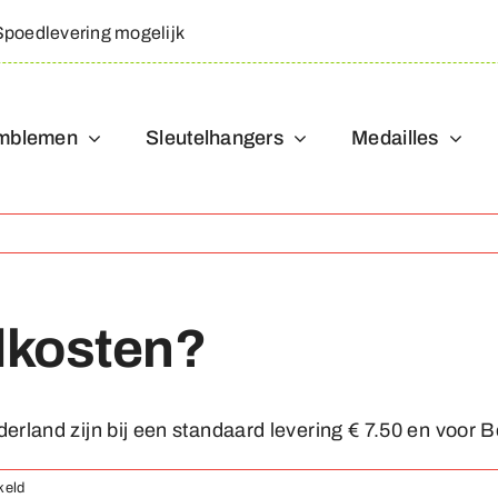
Spoedlevering mogelijk
mblemen
Sleutelhangers
Medailles
dkosten?
land zijn bij een standaard levering € 7.50 en voor Be
voor
keld