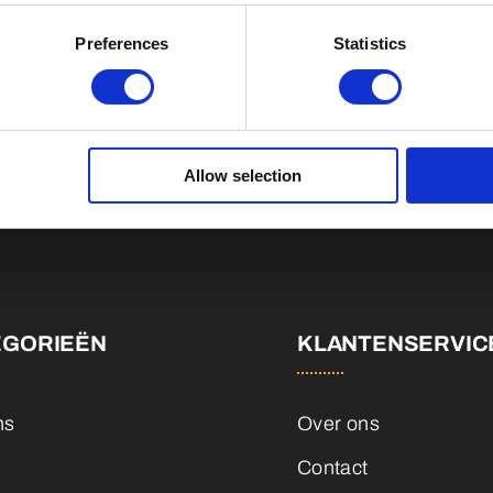
Preferences
Statistics
Val op met een unieke
Allow selection
EGORIEËN
KLANTENSERVIC
ns
Over ons
Contact