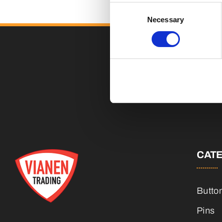
Consent
Necessary
Selection
CAT
Butto
Pins