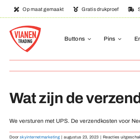
Ga
Op maat gemaakt
Gratis drukproef
naar
inhoud
Buttons
Pins
E
Wat zijn de verzen
We versturen met UPS. De verzendkosten voor Neder
Door
skyinternetmarketing
|
augustus 23, 2023
|
Reacties uitgescha