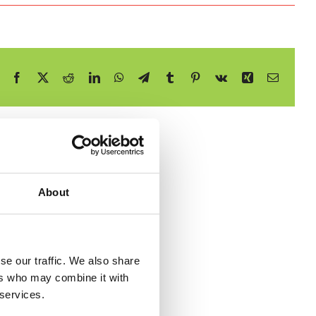
Facebook
X
Reddit
LinkedIn
WhatsApp
Telegram
Tumblr
Pinterest
Vk
Xing
E-
mail
About
se our traffic. We also share
ers who may combine it with
 services.