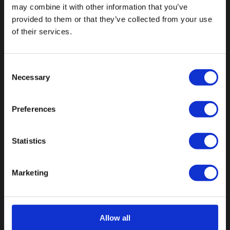
may combine it with other information that you’ve
CATEGORIEËN
provided to them or that they’ve collected from your use
of their services.
Buttons
Consent
Pins
Necessary
Selection
Emblemen
Preferences
Sleutelhangers
Medailles
Statistics
Magneten
Marketing
KLANTENSERVICE
Allow all
Over ons