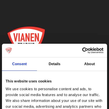
Medailles
Magneten
Contact
Consent
Details
About
Botnische Golf 9a, 3446CN Woerden
This website uses cookies
info@vianenonline.nl
We use cookies to personalise content and ads, to
provide social media features and to analyse our traffic.
+31 (0)34 8407 089
We also share information about your use of our site with
our social media, advertising and analytics partners who