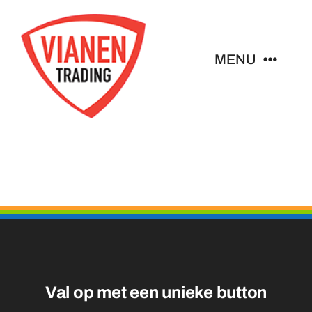
Ga
naar
inhoud
MENU
Home
Buttons
Pins
Emblemen
Val op met een unieke
Sleutelhangers