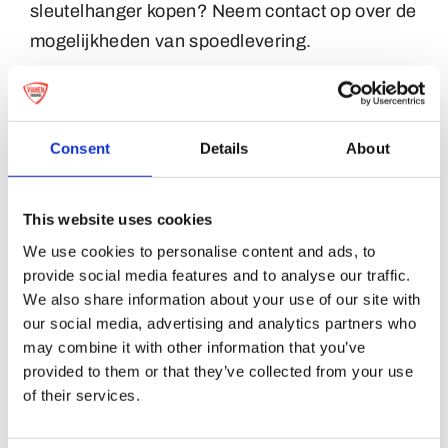
sleutelhanger kopen? Neem contact op over de
mogelijkheden van spoedlevering.
Kwaliteit, laagste prijs, snelle levertijd
Manomay is de specialist in promotionele
Consent
Details
About
artikelen. Door onze uitgebreide kennis van
onder andere buttons, sleutelhangers, pins en
emblemen leveren wij onze artikelen met
This website uses cookies
succes aan particulieren, sportclubs,
We use cookies to personalise content and ads, to
verenigingen en bedrijven. We onderscheiden
provide social media features and to analyse our traffic.
We also share information about your use of our site with
ons met hoogstaande kwaliteit, de laagste prijs
our social media, advertising and analytics partners who
en snelle levertijden.
may combine it with other information that you’ve
provided to them or that they’ve collected from your use
of their services.