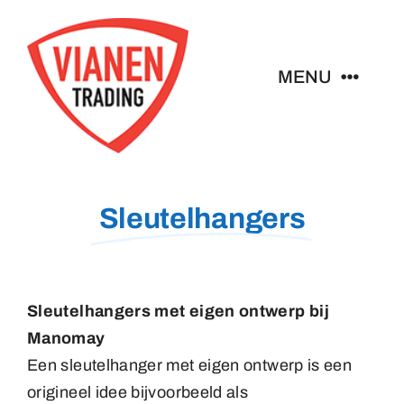
Ga
naar
inhoud
MENU
Home
Buttons
Sleutelhangers
Pins
Sleutelhangers met eigen ontwerp bij
Emblemen
Manomay
Een sleutelhanger met eigen ontwerp is een
Sleutelhangers
origineel idee bijvoorbeeld als