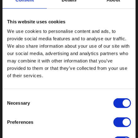
This website uses cookies
We use cookies to personalise content and ads, to
provide social media features and to analyse our traffic.
We also share information about your use of our site with
our social media, advertising and analytics partners who
may combine it with other information that you’ve
provided to them or that they’ve collected from your use
Botnische Golf 9a, 3446CN Woerden
of their services.
info@vianenonline.nl
Consent
+31 (0)34 8407 089
Necessary
Selection
Preferences
CATEGORIEËN