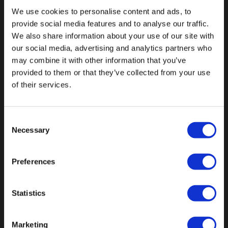
We use cookies to personalise content and ads, to
provide social media features and to analyse our traffic.
Botnische Golf 9a, 3446CN Woerden
We also share information about your use of our site with
our social media, advertising and analytics partners who
info@vianenonline.nl
may combine it with other information that you’ve
provided to them or that they’ve collected from your use
of their services.
+31 (0)34 8407 089
Consent
CATEGORIEËN
Necessary
Selection
Buttons
Preferences
Pins
Statistics
Emblemen
Sleutelhangers
Marketing