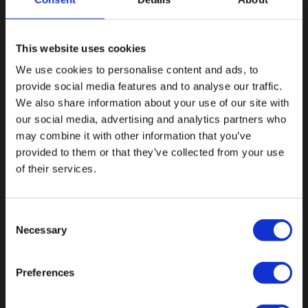
This website uses cookies
We use cookies to personalise content and ads, to
provide social media features and to analyse our traffic.
We also share information about your use of our site with
our social media, advertising and analytics partners who
may combine it with other information that you’ve
provided to them or that they’ve collected from your use
Botnische Golf 9a, 3446CN Woerden
of their services.
info@vianenonline.nl
Consent
+31 (0)34 8407 089
Necessary
Selection
Preferences
CATEGORIEËN