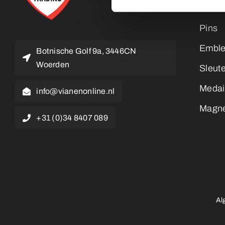
Butto
Pins
Embl
Botnische Golf 9a, 3446CN
Woerden
Sleut
Medai
info@vianenonline.nl
Magn
+31 (0)34 8407 089
Al