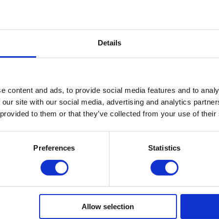
Details
e content and ads, to provide social media features and to analy
 our site with our social media, advertising and analytics partn
 provided to them or that they’ve collected from your use of their
Val op met een unieke
Preferences
Statistics
EGORIEËN
KLANTENSERVIC
Allow selection