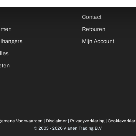
ns
Over ons
Contact
emen
Retouren
elhangers
Mijn Account
lles
eten
gemene Voorwaarden
|
Disclaimer
|
Privacyverklaring
|
Cookieverklar
© 2003 - 2026 Vianen Trading B.V