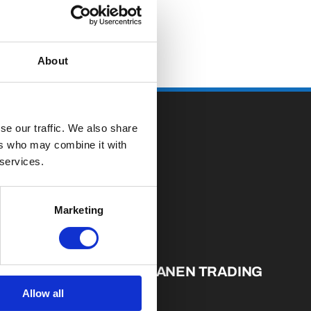
About
se our traffic. We also share
ers who may combine it with
 services.
Marketing
E
OVER VIANEN TRADING
B.V.
Allow all