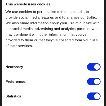
This website uses cookies
We use cookies to personalise content and ads, to
provide social media features and to analyse our traffic.
We also share information about your use of our site with
Botnische Golf 9a, 3446CN Woerden
our social media, advertising and analytics partners who
may combine it with other information that you’ve
provided to them or that they’ve collected from your use
info@vianenonline.nl
of their services.
+31 (0)34 8407 089
Consent
Necessary
Selection
CATEGORIEËN
Preferences
Buttons
Pins
Statistics
Emblemen