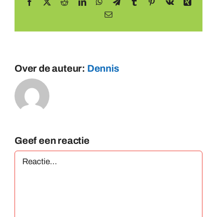
Facebook
X
Reddit
LinkedIn
WhatsApp
Telegram
Tumblr
Pinterest
Vk
Xing
E-
mail
Over de auteur:
Dennis
Geef een reactie
Reactie