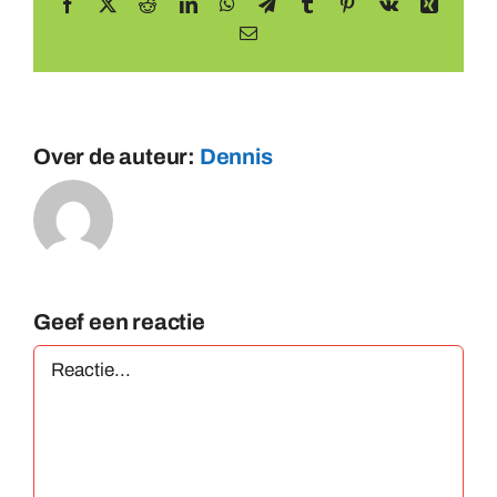
Facebook
X
Reddit
LinkedIn
WhatsApp
Telegram
Tumblr
Pinterest
Vk
Xing
E-
mail
Over de auteur:
Dennis
Geef een reactie
Reactie