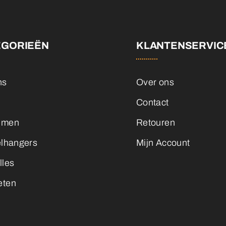
EGORIEËN
KLANTENSERVIC
ns
Over ons
Contact
emen
Retouren
elhangers
Mijn Account
lles
eten