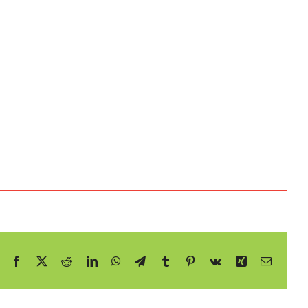
Facebook
X
Reddit
LinkedIn
WhatsApp
Telegram
Tumblr
Pinterest
Vk
Xing
E-
mail