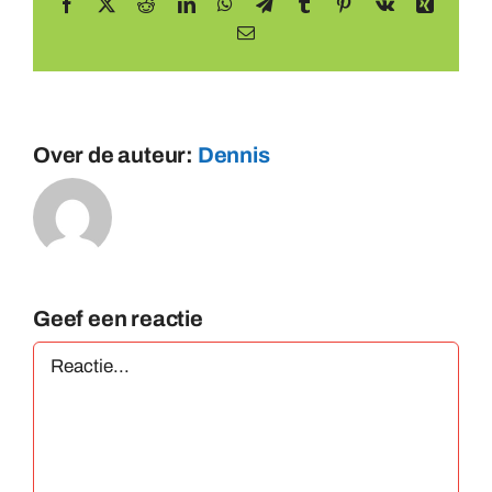
Facebook
X
Reddit
LinkedIn
WhatsApp
Telegram
Tumblr
Pinterest
Vk
Xing
E-
mail
Over de auteur:
Dennis
Geef een reactie
Reactie