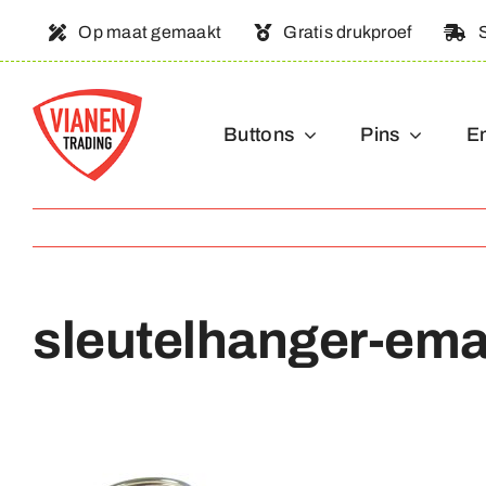
Ga
Op maat gemaakt
Gratis drukproef
naar
inhoud
Buttons
Pins
E
sleutelhanger-ema