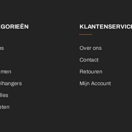
EGORIEËN
KLANTENSERVIC
ns
Over ons
Contact
emen
Retouren
elhangers
Mijn Account
lles
eten