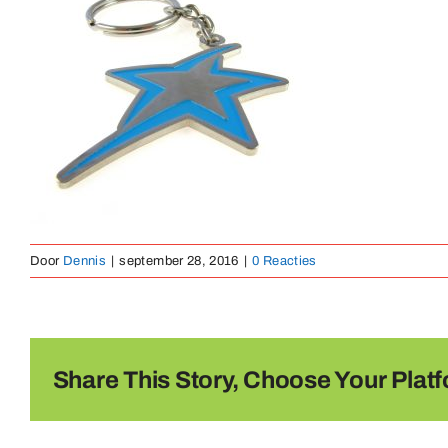
Door
Dennis
|
september 28, 2016
|
0 Reacties
Share This Story, Choose Your Platf