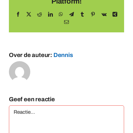
Platform!
Facebook
X
Reddit
LinkedIn
WhatsApp
Telegram
Tumblr
Pinterest
Vk
Xing
E-
mail
Over de auteur:
Dennis
Geef een reactie
Reactie