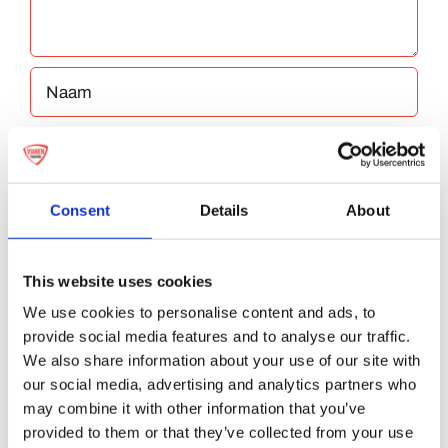
Consent
Details
About
Bewaar mijn naam, e-mailadres en website
This website uses cookies
in deze browser voor de volgende keer dat ik
We use cookies to personalise content and ads, to
provide social media features and to analyse our traffic.
reageer.
We also share information about your use of our site with
our social media, advertising and analytics partners who
may combine it with other information that you’ve
provided to them or that they’ve collected from your use