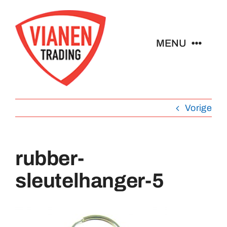
Ga
naar
inhoud
MENU
Home
Vorige
Buttons
Pins
rubber-
sleutelhanger-5
Emblemen
Sleutelhangers