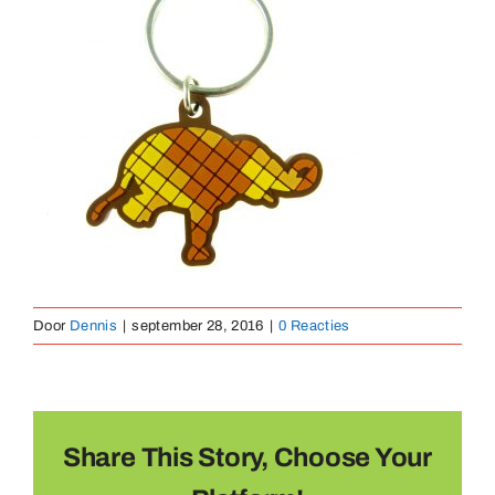
Medailles
Magneten
Contact
Door
Dennis
|
september 28, 2016
|
0 Reacties
Share This Story, Choose Your