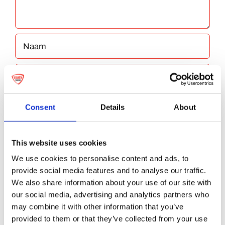
Consent
Details
About
Bewaar mijn naam, e-mailadres en website
This website uses cookies
in deze browser voor de volgende keer dat ik
We use cookies to personalise content and ads, to
provide social media features and to analyse our traffic.
reageer.
We also share information about your use of our site with
our social media, advertising and analytics partners who
may combine it with other information that you’ve
provided to them or that they’ve collected from your use