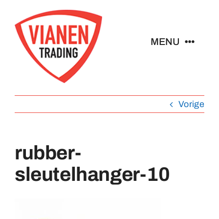
Ga
naar
inhoud
MENU
Home
Vorige
Buttons
Pins
rubber-
sleutelhanger-10
Emblemen
Sleutelhangers