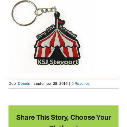
Medailles
Magneten
Contact
Door
Dennis
|
september 28, 2016
|
0 Reacties
Share This Story, Choose Your