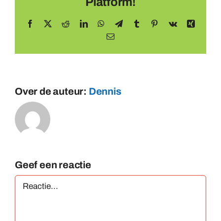
Platform!
Facebook
X
Reddit
LinkedIn
WhatsApp
Telegram
Tumblr
Pinterest
Vk
Xing
E-
mail
Over de auteur:
Dennis
Geef een reactie
Reactie