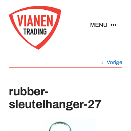
Ga
naar
inhoud
MENU
Home
Vorige
Buttons
Pins
rubber-
sleutelhanger-27
Emblemen
Sleutelhangers