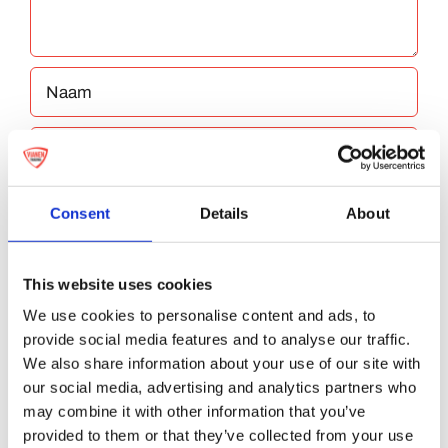
Consent
Details
About
Bewaar mijn naam, e-mailadres en website
This website uses cookies
in deze browser voor de volgende keer dat ik
We use cookies to personalise content and ads, to
provide social media features and to analyse our traffic.
reageer.
We also share information about your use of our site with
our social media, advertising and analytics partners who
may combine it with other information that you’ve
provided to them or that they’ve collected from your use