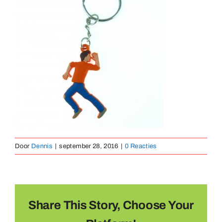
Medailles
Magneten
Contact
Door
Dennis
|
september 28, 2016
|
0 Reacties
Share This Story, Choose Your