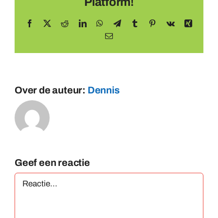
Platform!
Facebook
X
Reddit
LinkedIn
WhatsApp
Telegram
Tumblr
Pinterest
Vk
Xing
E-
mail
Over de auteur:
Dennis
Geef een reactie
Reactie