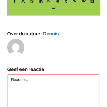
Facebook
X
Reddit
LinkedIn
WhatsApp
Telegram
Tumblr
Pinterest
Vk
Xing
E-
mail
Over de auteur:
Dennis
Geef een reactie
Reactie