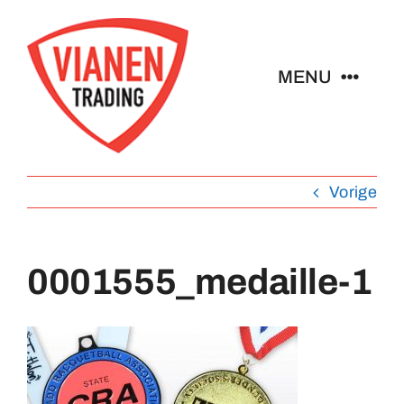
Ga
naar
inhoud
MENU
Home
Vorige
Buttons
Pins
0001555_medaille-1
Emblemen
Sleutelhangers