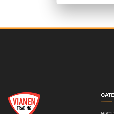
CAT
Butto