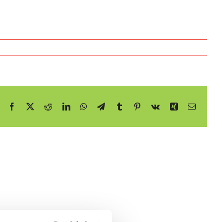
Facebook
X
Reddit
LinkedIn
WhatsApp
Telegram
Tumblr
Pinterest
Vk
Xing
E-
mail