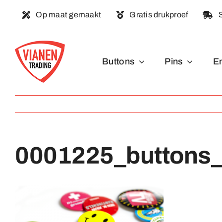
Ga
Op maat gemaakt
Gratis drukproef
naar
inhoud
Buttons
Pins
E
0001225_buttons