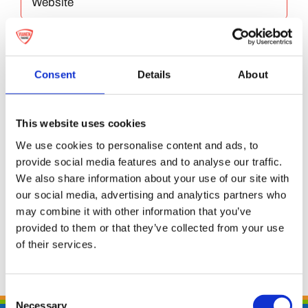
Bewaar mijn naam, e-mailadres en website
in deze browser voor de volgende keer dat ik
Consent
Details
About
reageer.
This website uses cookies
We use cookies to personalise content and ads, to
provide social media features and to analyse our traffic.
We also share information about your use of our site with
our social media, advertising and analytics partners who
may combine it with other information that you’ve
provided to them or that they’ve collected from your use
of their services.
Consent
Necessary
Selection