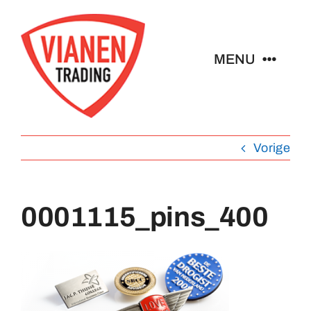
Ga
naar
inhoud
MENU
Home
Vorige
Buttons
Pins
0001115_pins_400
Emblemen
Sleutelhangers