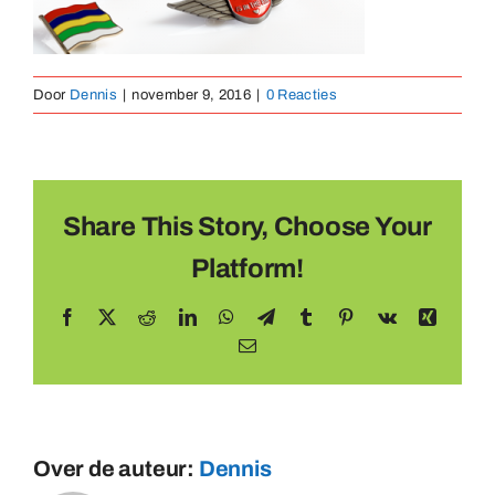
Medailles
Door
Dennis
|
november 9, 2016
|
0 Reacties
Magneten
Contact
Share This Story, Choose Your
Platform!
Facebook
X
Reddit
LinkedIn
WhatsApp
Telegram
Tumblr
Pinterest
Vk
Xing
E-
mail
Over de auteur:
Dennis