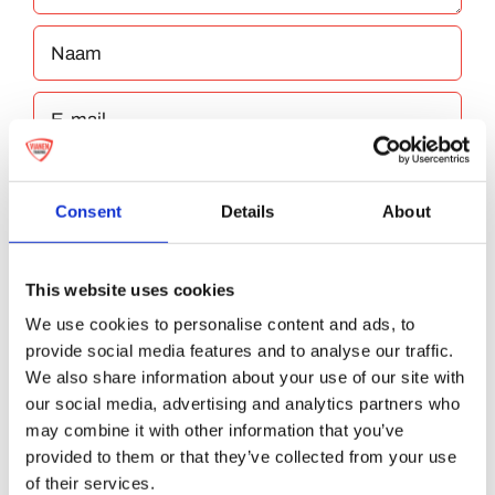
Consent
Details
About
Bewaar mijn naam, e-mailadres en website
This website uses cookies
in deze browser voor de volgende keer dat ik
We use cookies to personalise content and ads, to
reageer.
provide social media features and to analyse our traffic.
We also share information about your use of our site with
our social media, advertising and analytics partners who
may combine it with other information that you’ve
provided to them or that they’ve collected from your use
of their services.