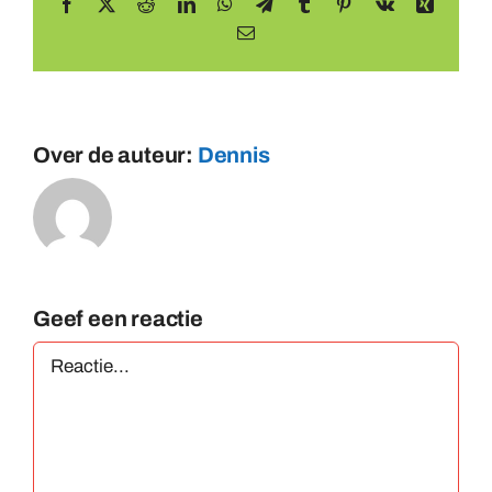
Facebook
X
Reddit
LinkedIn
WhatsApp
Telegram
Tumblr
Pinterest
Vk
Xing
E-
mail
Over de auteur:
Dennis
Geef een reactie
Reactie