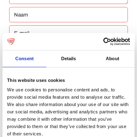
Consent
Details
About
Bewaar mijn naam, e-mailadres en website
This website uses cookies
in deze browser voor de volgende keer dat ik
We use cookies to personalise content and ads, to
reageer.
provide social media features and to analyse our traffic.
We also share information about your use of our site with
our social media, advertising and analytics partners who
may combine it with other information that you’ve
provided to them or that they’ve collected from your use
of their services.