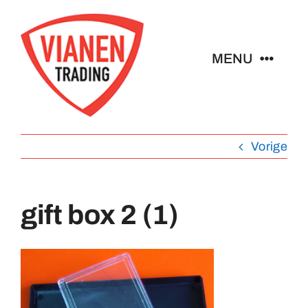
Ga
naar
inhoud
MENU
Home
Vorige
Buttons
Pins
gift box 2 (1)
Emblemen
Sleutelhangers