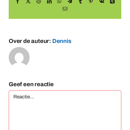
Facebook
X
Reddit
LinkedIn
WhatsApp
Telegram
Tumblr
Pinterest
Vk
Xing
E-
mail
Over de auteur:
Dennis
Geef een reactie
Reactie