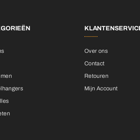
EGORIEËN
KLANTENSERVIC
ns
Over ons
Contact
emen
Retouren
elhangers
Mijn Account
lles
eten