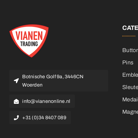
CAT
Butto
Pins
Embl
Botnische Golf 9a, 3446CN
Woerden
Sleut
Medai
info@vianenonline.nl
Magn
+31 (0)34 8407 089