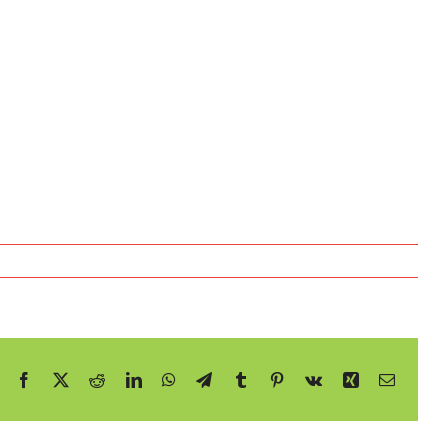
Facebook
X
Reddit
LinkedIn
WhatsApp
Telegram
Tumblr
Pinterest
Vk
Xing
E-
mail