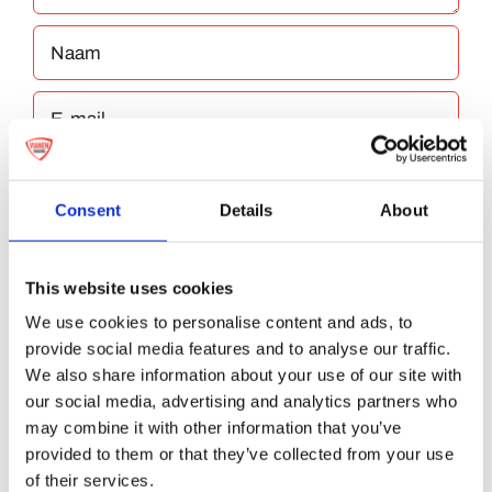
Consent
Details
About
Bewaar mijn naam, e-mailadres en website
This website uses cookies
in deze browser voor de volgende keer dat ik
We use cookies to personalise content and ads, to
reageer.
provide social media features and to analyse our traffic.
We also share information about your use of our site with
our social media, advertising and analytics partners who
may combine it with other information that you’ve
provided to them or that they’ve collected from your use
of their services.