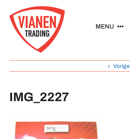
Ga
naar
inhoud
MENU
Home
Vorige
Buttons
Pins
IMG_2227
Emblemen
Sleutelhangers