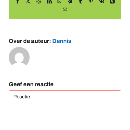
Facebook
X
Reddit
LinkedIn
WhatsApp
Telegram
Tumblr
Pinterest
Vk
Xing
E-
mail
Over de auteur:
Dennis
Geef een reactie
Reactie